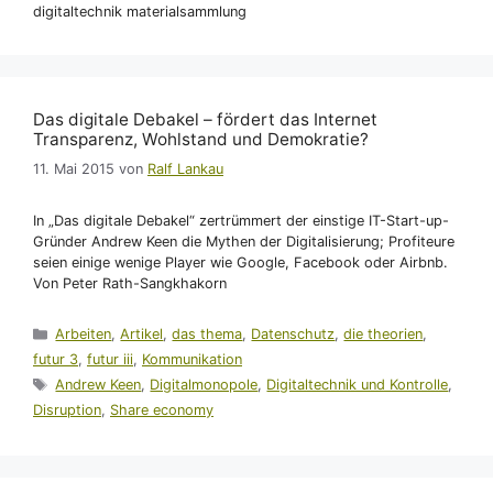
digitaltechnik materialsammlung
Das digitale Debakel – fördert das Internet
Transparenz, Wohlstand und Demokratie?
11. Mai 2015
von
Ralf Lankau
In „Das digitale Debakel“ zertrümmert der einstige IT-Start-up-
Gründer Andrew Keen die Mythen der Digitalisierung; Profiteure
seien einige wenige Player wie Google, Facebook oder Airbnb.
Von Peter Rath-Sangkhakorn
Kategorien
Arbeiten
,
Artikel
,
das thema
,
Datenschutz
,
die theorien
,
futur 3
,
futur iii
,
Kommunikation
Schlagwörter
Andrew Keen
,
Digitalmonopole
,
Digitaltechnik und Kontrolle
,
Disruption
,
Share economy