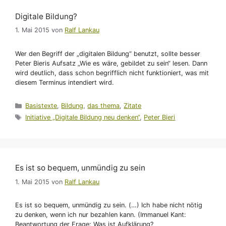
Digitale Bildung?
1. Mai 2015
von
Ralf Lankau
Wer den Begriff der „digitalen Bildung“ benutzt, sollte besser
Peter Bieris Aufsatz „Wie es wäre, gebildet zu sein“ lesen. Dann
wird deutlich, dass schon begrifflich nicht funktioniert, was mit
diesem Terminus intendiert wird.
Kategorien
Basistexte
,
Bildung
,
das thema
,
Zitate
Schlagwörter
Initiative „Digitale Bildung neu denken“
,
Peter Bieri
Es ist so bequem, unmündig zu sein
1. Mai 2015
von
Ralf Lankau
Es ist so bequem, unmündig zu sein. (…) Ich habe nicht nötig
zu denken, wenn ich nur bezahlen kann. (Immanuel Kant:
Beantwortung der Frage: Was ist Aufklärung?