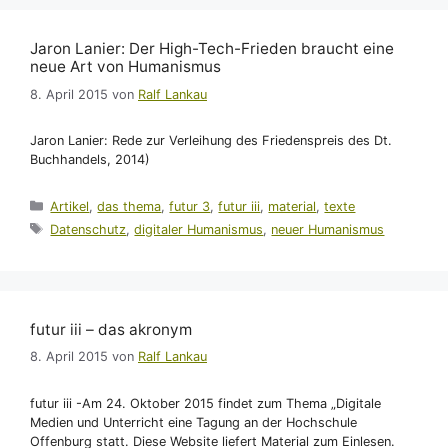
Jaron Lanier: Der High-Tech-Frieden braucht eine
neue Art von Humanismus
8. April 2015
von
Ralf Lankau
Jaron Lanier: Rede zur Verleihung des Friedenspreis des Dt.
Buchhandels, 2014)
Kategorien
Artikel
,
das thema
,
futur 3
,
futur iii
,
material
,
texte
Schlagwörter
Datenschutz
,
digitaler Humanismus
,
neuer Humanismus
futur iii – das akronym
8. April 2015
von
Ralf Lankau
futur iii -Am 24. Oktober 2015 findet zum Thema „Digitale
Medien und Unterricht eine Tagung an der Hochschule
Offenburg statt. Diese Website liefert Material zum Einlesen.