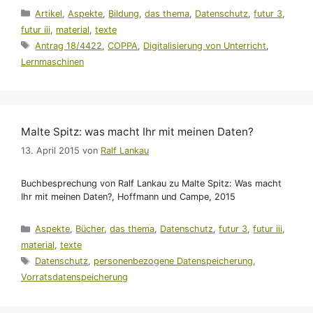
Kategorien
Artikel
,
Aspekte
,
Bildung
,
das thema
,
Datenschutz
,
futur 3
,
futur iii
,
material
,
texte
Schlagwörter
Antrag 18/4422
,
COPPA
,
Digitalisierung von Unterricht
,
Lernmaschinen
Malte Spitz: was macht Ihr mit meinen Daten?
13. April 2015
von
Ralf Lankau
Buchbesprechung von Ralf Lankau zu Malte Spitz: Was macht
Ihr mit meinen Daten?, Hoffmann und Campe, 2015
Kategorien
Aspekte
,
Bücher
,
das thema
,
Datenschutz
,
futur 3
,
futur iii
,
material
,
texte
Schlagwörter
Datenschutz
,
personenbezogene Datenspeicherung
,
Vorratsdatenspeicherung