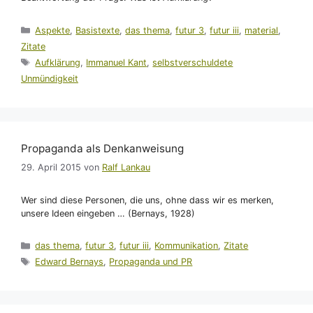
Kategorien
Aspekte
,
Basistexte
,
das thema
,
futur 3
,
futur iii
,
material
,
Zitate
Schlagwörter
Aufklärung
,
Immanuel Kant
,
selbstverschuldete
Unmündigkeit
Propaganda als Denkanweisung
29. April 2015
von
Ralf Lankau
Wer sind diese Personen, die uns, ohne dass wir es merken,
unsere Ideen eingeben … (Bernays, 1928)
Kategorien
das thema
,
futur 3
,
futur iii
,
Kommunikation
,
Zitate
Schlagwörter
Edward Bernays
,
Propaganda und PR