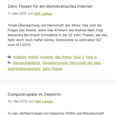
Zehn Thesen für ein demokratisches Internet
11. Mai 2015
von
Ralf Lankau
Totale Überwachung und Herrschaft des Mobs: Das sind die
Folgen des Intenet, wenn man Kritikern wie Andrew Keen folgt.
Alexandra Borchardt formulierte in der SZ zehn Thesen, wie das
Netz doch noch helfen könne, Demokratie zu verbreiten (SZ
vom 15.1.2015).
Kategorien
Arbeiten
,
Artikel
,
Aspekte
,
das thema
,
futur 3
,
futur iii
Schlagwörter
Demokratiedefizit
,
Digitalmonopole
,
Herrschaft des Mob
,
Internetüberwachung
,
Zehn Thesen
Computerspiele im Zwielicht
10. Mai 2015
von
Ralf Lankau
Zu den Verflechtungen von Industrie, Politik und Wissenschaft