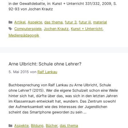
in der Gewaltdebatte, in: Kunst + Unterricht 331/332, 2009, S.
92-93 von Jochen Krautz
Kategorien
Artikel
,
Aspekte
,
das thema
,
futur 3
,
futur iii
,
material
Schlagwörter
Computerspiele
,
Jochen Krautz
,
Kunst + Unterricht
,
Medienpädagogik
Arne Ulbricht: Schule ohne Lehrer?
5. Mai 2015
von
Ralf Lankau
Buchbesprechung von Ralf Lankau zu Arne Ulbricht, Schule
ohne Lehrer? (2015). Wer die eigene Schulzeit schon eine Weile
hinter sich hat, dürfte über das, was sich in den letzten Jahren
im Klassenraum entwickelt hat, wundern. Das Zentrum sowohl
der Aufmerksamkeit wie des Interesses der Jugendlichen
scheint das Smartphone geworden zu sein …
Kategorien
Aspekte
,
Bildung
,
Bücher
,
das thema