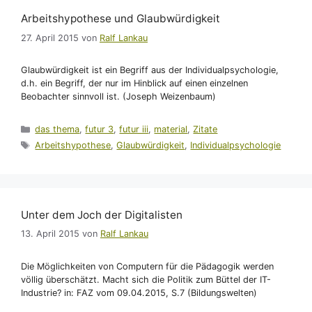
Arbeitshypothese und Glaubwürdigkeit
27. April 2015
von
Ralf Lankau
Glaubwürdigkeit ist ein Begriff aus der Individualpsychologie,
d.h. ein Begriff, der nur im Hinblick auf einen einzelnen
Beobachter sinnvoll ist. (Joseph Weizenbaum)
Kategorien
das thema
,
futur 3
,
futur iii
,
material
,
Zitate
Schlagwörter
Arbeitshypothese
,
Glaubwürdigkeit
,
Individualpsychologie
Unter dem Joch der Digitalisten
13. April 2015
von
Ralf Lankau
Die Möglichkeiten von Computern für die Pädagogik werden
völlig überschätzt. Macht sich die Politik zum Büttel der IT-
Industrie? in: FAZ vom 09.04.2015, S.7 (Bildungswelten)