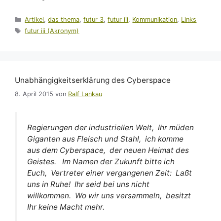
Kategorien
Artikel
,
das thema
,
futur 3
,
futur iii
,
Kommunikation
,
Links
Schlagwörter
futur iii (Akronym)
Unabhängigkeitserklärung des Cyberspace
8. April 2015
von
Ralf Lankau
Regierungen der industriellen Welt, Ihr müden
Giganten aus Fleisch und Stahl, ich komme
aus dem Cyberspace, der neuen Heimat des
Geistes. Im Namen der Zukunft bitte ich
Euch, Vertreter einer vergangenen Zeit: Laßt
uns in Ruhe! Ihr seid bei uns nicht
willkommen. Wo wir uns versammeln, besitzt
Ihr keine Macht mehr.