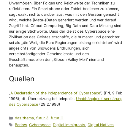
Unvermögen, über Folgen und Reichweite der Techniken zu
reflektieren. Ein Smartphone oder Tablet bedienen zu können,
sagt exakt nichts darüber aus, was mit den Geräten gemacht
wird, welche (Meta-)Daten generiert werden und wer darauf
Zugriff hat. Cöoud Computing, Big Data und Data Minuíng sind
nur einige Stichworte. Dass der Geist des Cyberspace eine
Zivilisation des Geistes erschaffe, die humaner und gerechter
sei als „die Welt, die Eure Regierungen bislang errichteten“ wird
angesichts von Snowdens Enthüllungen, sich
verselbständigender Geheimdienste und den
Geschäftsmodellen der „Silocon Valley Men“ niemand
behaupten.
Quellen
„
A Declaration of the Independence of Cyberspace
“, (Fri, 9 Feb
1996); dt. Übersetzung bei telepolis,
Unabhängigkeitserklärung
des Cyberspace
(29.2.1996)
Kategorien
das thema
,
futur 3
,
futur iii
Schlagwörter
Barlow
,
Cyberspace
,
Digital Immigrants
,
Digital Natives