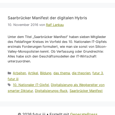
Saarbrücker Manifest der digitalen Hybris
10. November 2016
von
Ralf Lankau
Unter dem Titel „Saarbrücker Manifest“ haben sieben Mitglieder
des Feldafinger Kreises im Vorfeld des 10. Nationalen IT-Gipfels
erstmals Forderungen formuliert, wie man sie sonst von Silicon-
Valley-Monopolisten kennt. Ob Verfassung oder Grundrechte:
Alles habe sich den Geschäftsmodellen der IT-Wirtschaft
unterzuordnen.
Kategorien
Arbeiten
,
Artikel
,
Bildung
,
das thema
,
die theorien
,
futur 3
,
futur iii
Schlagwörter
10. Nationaler IT-Gipfel
,
Digitalisierung als Wegbereiter von
smarter Diktatur
,
Digitalisierungs-Ruck
,
Saarbrücker Manifest
© 2026 futur iii
• Erstellt mit
GeneratePress