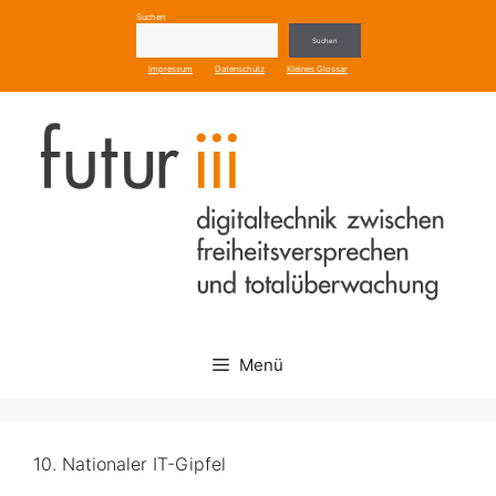
Zum
Suchen
Inhalt
Suchen
springen
Impressum
Datenschutz
Kleines Glossar
Menü
10. Nationaler IT-Gipfel