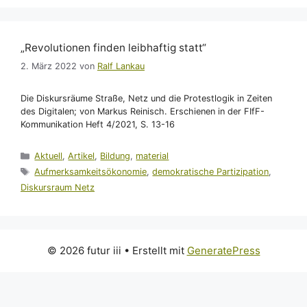
„Revolutionen finden leibhaftig statt“
2. März 2022
von
Ralf Lankau
Die Diskursräume Straße, Netz und die Protestlogik in Zeiten
des Digitalen; von Markus Reinisch. Erschienen in der FIfF-
Kommunikation Heft 4/2021, S. 13-16
Kategorien
Aktuell
,
Artikel
,
Bildung
,
material
Schlagwörter
Aufmerksamkeitsökonomie
,
demokratische Partizipation
,
Diskursraum Netz
© 2026 futur iii
• Erstellt mit
GeneratePress