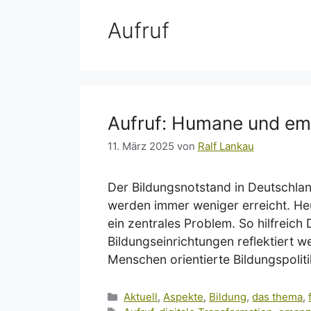
Aufruf
Aufruf: Humane und eman
11. März 2025
von
Ralf Lankau
Der Bildungsnotstand in Deutschla
werden immer weniger erreicht. Heut
ein zentrales Problem. So hilfreich 
Bildungseinrichtungen reflektiert w
Menschen orientierte Bildungspoliti
Kategorien
Aktuell
,
Aspekte
,
Bildung
,
das thema
,