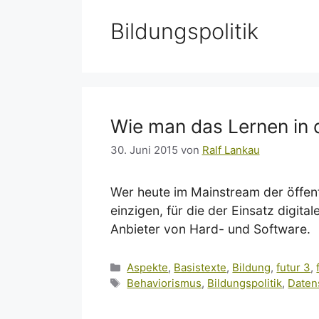
Bildungspolitik
Wie man das Lernen in d
30. Juni 2015
von
Ralf Lankau
Wer heute im Mainstream der öffentl
einzigen, für die der Einsatz digit
Anbieter von Hard- und Software.
Kategorien
Aspekte
,
Basistexte
,
Bildung
,
futur 3
,
Schlagwörter
Behaviorismus
,
Bildungspolitik
,
Daten