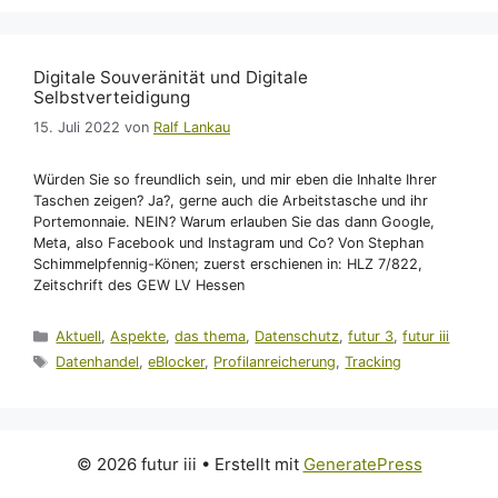
Digitale Souveränität und Digitale
Selbstverteidigung
15. Juli 2022
von
Ralf Lankau
Würden Sie so freundlich sein, und mir eben die Inhalte Ihrer
Taschen zeigen? Ja?, gerne auch die Arbeitstasche und ihr
Portemonnaie. NEIN? Warum erlauben Sie das dann Google,
Meta, also Facebook und Instagram und Co? Von Stephan
Schimmelpfennig-Könen; zuerst erschienen in: HLZ 7/822,
Zeitschrift des GEW LV Hessen
Kategorien
Aktuell
,
Aspekte
,
das thema
,
Datenschutz
,
futur 3
,
futur iii
Schlagwörter
Datenhandel
,
eBlocker
,
Profilanreicherung
,
Tracking
© 2026 futur iii
• Erstellt mit
GeneratePress