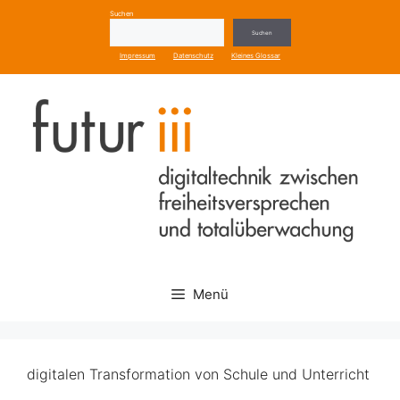
Zum
Suchen
Inhalt
Suchen
springen
Impressum
Datenschutz
Kleines Glossar
Menü
digitalen Transformation von Schule und Unterricht