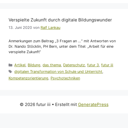
Verspielte Zukunft durch digitale Bildungswunder
13. Juni 2020
von
Ralf Lankau
Anmerkungen zum Beitrag „3 Fragen an …“ mit Antworten von
Dr. Nando Stöcklin, PH Bern, unter dem Titel: „Arbeit für eine
verspielte Zukunft“
Kategorien
Artikel
,
Bildung
,
das thema
,
Datenschutz
,
futur 3
,
futur iii
Schlagwörter
digitalen Transformation von Schule und Unterricht
,
Kompetenzorientierung
,
Psychotechniken
© 2026 futur iii
• Erstellt mit
GeneratePress