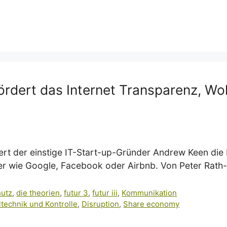
fördert das Internet Transparenz, W
ert der einstige IT-Start-up-Gründer Andrew Keen die 
ayer wie Google, Facebook oder Airbnb. Von Peter Rat
hutz
,
die theorien
,
futur 3
,
futur iii
,
Kommunikation
ltechnik und Kontrolle
,
Disruption
,
Share economy