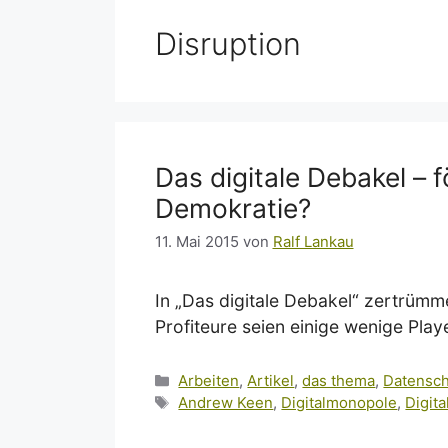
Disruption
Das digitale Debakel – 
Demokratie?
11. Mai 2015
von
Ralf Lankau
In „Das digitale Debakel“ zertrümm
Profiteure seien einige wenige Pl
Kategorien
Arbeiten
,
Artikel
,
das thema
,
Datensc
Schlagwörter
Andrew Keen
,
Digitalmonopole
,
Digita