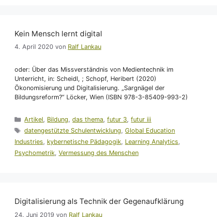
Kein Mensch lernt digital
4. April 2020
von
Ralf Lankau
oder: Über das Missverständnis von Medientechnik im
Unterricht, in: Scheidl, ; Schopf, Heribert (2020)
Ökonomisierung und Digitalisierung. „Sargnägel der
Bildungsreform?“ Löcker, Wien (ISBN 978-3-85409-993-2)
Kategorien
Artikel
,
Bildung
,
das thema
,
futur 3
,
futur iii
Schlagwörter
datengestützte Schulentwicklung
,
Global Education
Industries
,
kybernetische Pädagogik
,
Learning Analytics
,
Psychometrik
,
Vermessung des Menschen
Digitalisierung als Technik der Gegenaufklärung
24. Juni 2019
von
Ralf Lankau