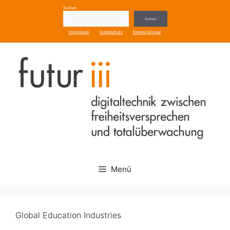
Zum
Suchen
Inhalt
Suchen
springen
Impressum
Datenschutz
Kleines Glossar
Menü
Global Education Industries