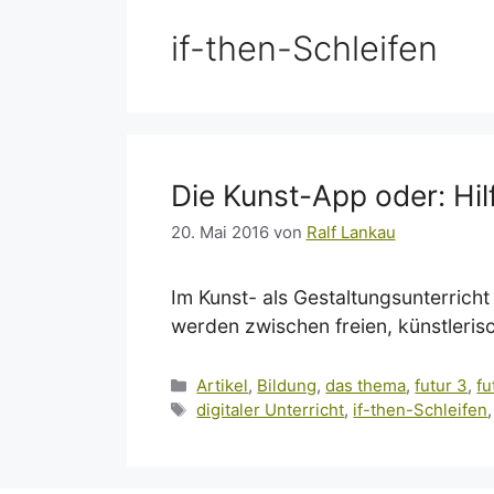
if-then-Schleifen
Die Kunst-App oder: Hilf
20. Mai 2016
von
Ralf Lankau
Im Kunst- als Gestaltungsunterricht
werden zwischen freien, künstleris
Kategorien
Artikel
,
Bildung
,
das thema
,
futur 3
,
fu
Schlagwörter
digitaler Unterricht
,
if-then-Schleifen