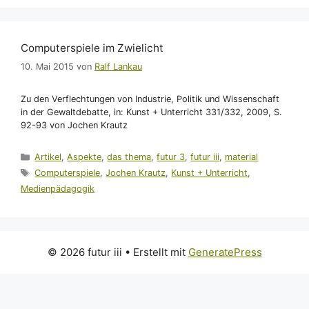
Computerspiele im Zwielicht
10. Mai 2015
von
Ralf Lankau
Zu den Verflechtungen von Industrie, Politik und Wissenschaft
in der Gewaltdebatte, in: Kunst + Unterricht 331/332, 2009, S.
92-93 von Jochen Krautz
Kategorien
Artikel
,
Aspekte
,
das thema
,
futur 3
,
futur iii
,
material
Schlagwörter
Computerspiele
,
Jochen Krautz
,
Kunst + Unterricht
,
Medienpädagogik
© 2026 futur iii
• Erstellt mit
GeneratePress