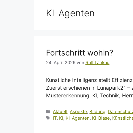
KI-Agenten
Fortschritt wohin?
24. April 2026
von
Ralf Lankau
Künstliche Intelligenz stellt Effizi
Zuerst erschienen in Lunapark21 – z
Mustererkennung: KI, Technik, Herr
Kategorien
Aktuell
,
Aspekte
,
Bildung
,
Datenschut
Schlagwörter
IT
,
KI
,
KI-Agenten
,
KI-Blase
,
Künstliche