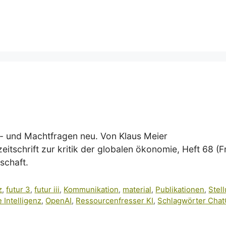
enz- und Machtfragen neu. Von Klaus Meier
eitschrift zur kritik der globalen ökonomie, Heft 68 (
schaft.
z
,
futur 3
,
futur iii
,
Kommunikation
,
material
,
Publikationen
,
Stel
 Intelligenz
,
OpenAI
,
Ressourcenfresser KI
,
Schlagwörter Cha