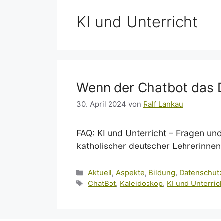
KI und Unterricht
Wenn der Chatbot das D
30. April 2024
von
Ralf Lankau
FAQ: KI und Unterricht – Fragen und
katholischer deutscher Lehrerinnen 
Kategorien
Aktuell
,
Aspekte
,
Bildung
,
Datenschut
Schlagwörter
ChatBot
,
Kaleidoskop
,
KI und Unterric