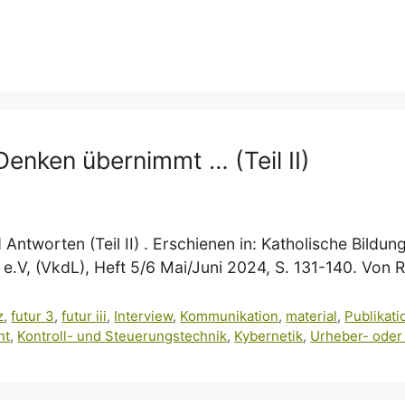
enken übernimmt … (Teil II)
 Antworten (Teil II) . Erschienen in: Katholische Bild
e.V, (VkdL), Heft 5/6 Mai/Juni 2024, S. 131-140. Von 
z
,
futur 3
,
futur iii
,
Interview
,
Kommunikation
,
material
,
Publikat
ht
,
Kontroll- und Steuerungstechnik
,
Kybernetik
,
Urheber- oder