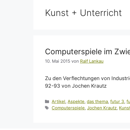
Kunst + Unterricht
Computerspiele im Zwie
10. Mai 2015
von
Ralf Lankau
Zu den Verflechtungen von Industrie
92-93 von Jochen Krautz
Kategorien
Artikel
,
Aspekte
,
das thema
,
futur 3
,
fu
Schlagwörter
Computerspiele
,
Jochen Krautz
,
Kunst