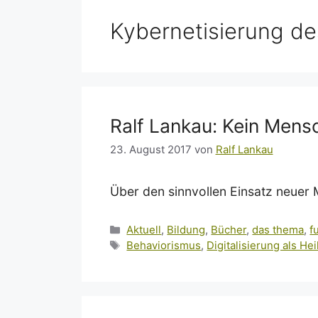
Kybernetisierung de
Ralf Lankau: Kein Mensch
23. August 2017
von
Ralf Lankau
Über den sinnvollen Einsatz neuer M
Kategorien
Aktuell
,
Bildung
,
Bücher
,
das thema
,
f
Schlagwörter
Behaviorismus
,
Digitalisierung als Hei