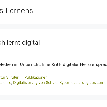
s Lernens
 lernt digital
edien im Unterricht. Eine Kritik digitaler Heilsverspre
utur 3
,
futur iii
,
Publikationen
lslehre
,
Digitalisierung von Schule
,
Kybernetisierung des Lern