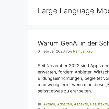
Large Language Mod
Warum GenAI in der Sch
6. Februar 2026
von
Ralf Lankau
Seit November 2022 sind Apps der „
erwarten, fordern Anbieter, Wirtsc
Bildungseinrichtungen, begleitet vo
man wenig lernt, wenn man diese „Bu
selbst etwas zu erarbeiten.
Kategorien
Aktuell
,
Arbeiten
,
Aspekte
,
Basistexte