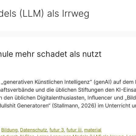
els (LLM) als Irrweg
ule mehr schadet als nutzt
generativen Künstlichen Intelligenz“ (genAI) auf dem 
haftsverbände und die üblichen Stiftungen den KI-Einsa
n den üblichen Digitalenthusiasten, Influencer und „Bi
llshit Generatoren“ (Stallmann, 2026) im Unterricht u
,
Bildung
,
Datenschutz
,
futur 3
,
futur iii
,
material