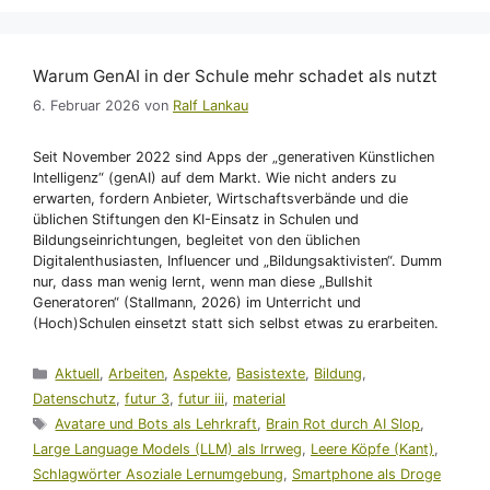
Warum GenAI in der Schule mehr schadet als nutzt
6. Februar 2026
von
Ralf Lankau
Seit November 2022 sind Apps der „generativen Künstlichen
Intelligenz“ (genAI) auf dem Markt. Wie nicht anders zu
erwarten, fordern Anbieter, Wirtschaftsverbände und die
üblichen Stiftungen den KI-Einsatz in Schulen und
Bildungseinrichtungen, begleitet von den üblichen
Digitalenthusiasten, Influencer und „Bildungsaktivisten“. Dumm
nur, dass man wenig lernt, wenn man diese „Bullshit
Generatoren“ (Stallmann, 2026) im Unterricht und
(Hoch)Schulen einsetzt statt sich selbst etwas zu erarbeiten.
Kategorien
Aktuell
,
Arbeiten
,
Aspekte
,
Basistexte
,
Bildung
,
Datenschutz
,
futur 3
,
futur iii
,
material
Schlagwörter
Avatare und Bots als Lehrkraft
,
Brain Rot durch AI Slop
,
Large Language Models (LLM) als Irrweg
,
Leere Köpfe (Kant)
,
Schlagwörter Asoziale Lernumgebung
,
Smartphone als Droge