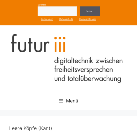
Zum
Suchen
Inhalt
Suchen
springen
Impressum
Datenschutz
Kleines Glossar
Menü
Leere Köpfe (Kant)