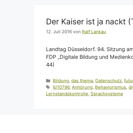
Der Kaiser ist ja nackt (T
12. Juli 2016
von
Ralf Lankau
Landtag Düsseldorf. 94. Sitzung a
FDP „Digitale Bildung und Medienk
44)
Kategorien
Bildung
,
das thema
,
Datenschutz
,
futu
Schlagwörter
6/10796
,
Anhörung
,
Behaviorismus
,
di
Lernstandskontrolle
,
Sprachsysteme