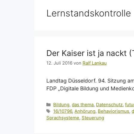
Lernstandskontrolle
Der Kaiser ist ja nackt (T
12. Juli 2016
von
Ralf Lankau
Landtag Düsseldorf. 94. Sitzung a
FDP „Digitale Bildung und Medienko
Kategorien
Bildung
,
das thema
,
Datenschutz
,
futu
Schlagwörter
16/10796
,
Anhörung
,
Behaviorismus
,
d
Sprachsysteme
,
Steuerung