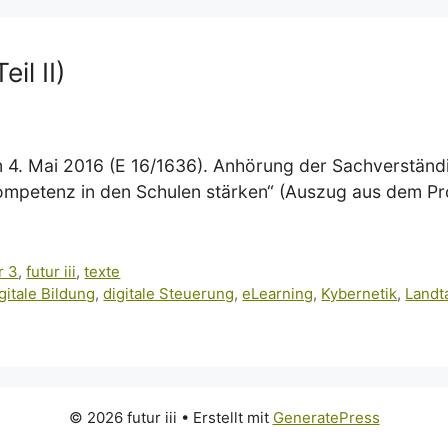
eil II)
m 4. Mai 2016 (E 16/1636). Anhörung der Sachverständ
ompetenz in den Schulen stärken“ (Auszug aus dem Pro
r 3
,
futur iii
,
texte
gitale Bildung
,
digitale Steuerung
,
eLearning
,
Kybernetik
,
Landt
© 2026 futur iii
• Erstellt mit
GeneratePress