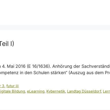
eil I)
m 4. Mai 2016 (E 16/1636). Anhörung der Sachverständ
mpetenz in den Schulen stärken“ (Auszug aus dem Prot
r 3
,
futur iii
igitale Bildung
,
eLearning
,
Kybernetik
,
Landtag Düsseldorf
,
Ler