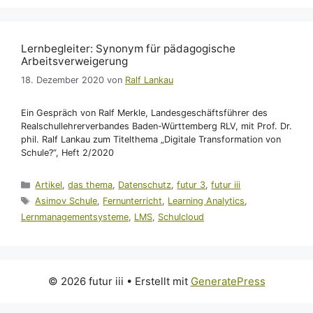
Lernbegleiter: Synonym für pädagogische
Arbeitsverweigerung
18. Dezember 2020
von
Ralf Lankau
Ein Gespräch von Ralf Merkle, Landesgeschäftsführer des
Realschullehrerverbandes Baden-Württemberg RLV, mit Prof. Dr.
phil. Ralf Lankau zum Titelthema „Digitale Transformation von
Schule?“, Heft 2/2020
Kategorien
Artikel
,
das thema
,
Datenschutz
,
futur 3
,
futur iii
Schlagwörter
Asimov Schule
,
Fernunterricht
,
Learning Analytics
,
Lernmanagementsysteme
,
LMS
,
Schulcloud
© 2026 futur iii
• Erstellt mit
GeneratePress