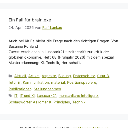
Ein Fall für brain.exe
24. April 2026
von
Ralf Lankau
Auch bei KI: Es bleibt die Frage nach den richtigen Fragen. Von
Susanne Rohland
Zuerst erschienen in Lunapark21 – zeitschrift zur kritik der
globalen ökonomie, Heft 68 (Frühjahr 2026) mit dem spezial
Mustererkennung: KI, Technik, Herrschaft.
Kategorien
Aktuell
,
Artikel
,
Aspekte
,
Bildung
,
Datenschutz
,
futur 3
,
futur iii
,
Kommunikation
,
material
,
Positionspapiere
,
Publikationen
,
Stellungnahmen
Schlagwörter
IT
,
IT und KI
,
Lunapark21
,
menschliche Intelligenz
,
Schlagwörter Asilomar KI Principles
,
Technik