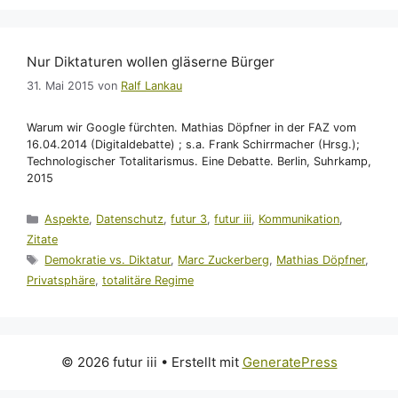
Nur Diktaturen wollen gläserne Bürger
31. Mai 2015
von
Ralf Lankau
Warum wir Google fürchten. Mathias Döpfner in der FAZ vom
16.04.2014 (Digitaldebatte) ; s.a. Frank Schirrmacher (Hrsg.);
Technologischer Totalitarismus. Eine Debatte. Berlin, Suhrkamp,
2015
Kategorien
Aspekte
,
Datenschutz
,
futur 3
,
futur iii
,
Kommunikation
,
Zitate
Schlagwörter
Demokratie vs. Diktatur
,
Marc Zuckerberg
,
Mathias Döpfner
,
Privatsphäre
,
totalitäre Regime
© 2026 futur iii
• Erstellt mit
GeneratePress