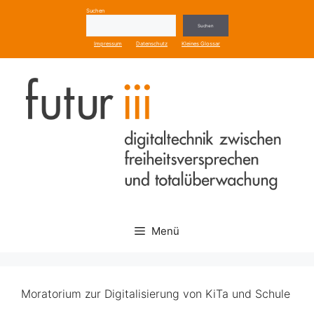
Zum
Suchen
Inhalt
Suchen
springen
Impressum
Datenschutz
Kleines Glossar
Menü
Moratorium zur Digitalisierung von KiTa und Schule