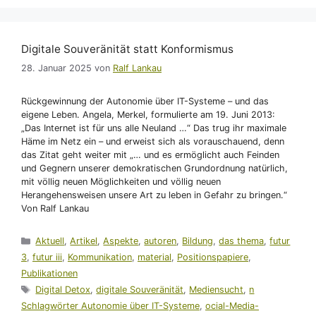
Digitale Souveränität statt Konformismus
28. Januar 2025
von
Ralf Lankau
Rückgewinnung der Autonomie über IT-Systeme – und das
eigene Leben. Angela, Merkel, formulierte am 19. Juni 2013:
„Das Internet ist für uns alle Neuland …“ Das trug ihr maximale
Häme im Netz ein – und erweist sich als vorauschauend, denn
das Zitat geht weiter mit „… und es ermöglicht auch Feinden
und Gegnern unserer demokratischen Grundordnung natürlich,
mit völlig neuen Möglichkeiten und völlig neuen
Herangehensweisen unsere Art zu leben in Gefahr zu bringen.“
Von Ralf Lankau
Kategorien
Aktuell
,
Artikel
,
Aspekte
,
autoren
,
Bildung
,
das thema
,
futur
3
,
futur iii
,
Kommunikation
,
material
,
Positionspapiere
,
Publikationen
Schlagwörter
Digital Detox
,
digitale Souveränität
,
Mediensucht
,
n
Schlagwörter Autonomie über IT-Systeme
,
ocial-Media-