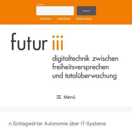
Zum
Suchen
Inhalt
Suchen
springen
Impressum
Datenschutz
Kleines Glossar
Menü
n Schlagwörter Autonomie über IT-Systeme