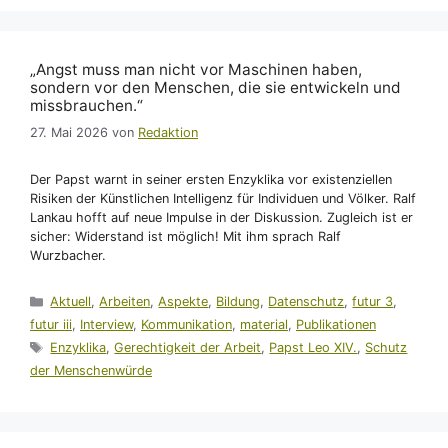
„Angst muss man nicht vor Maschinen haben,
sondern vor den Menschen, die sie entwickeln und
missbrauchen.“
27. Mai 2026
von
Redaktion
Der Papst warnt in seiner ersten Enzyklika vor existenziellen
Risiken der Künstlichen Intelligenz für Individuen und Völker. Ralf
Lankau hofft auf neue Impulse in der Diskussion. Zugleich ist er
sicher: Widerstand ist möglich! Mit ihm sprach Ralf
Wurzbacher.
Kategorien
Aktuell
,
Arbeiten
,
Aspekte
,
Bildung
,
Datenschutz
,
futur 3
,
futur iii
,
Interview
,
Kommunikation
,
material
,
Publikationen
Schlagwörter
Enzyklika
,
Gerechtigkeit der Arbeit
,
Papst Leo XIV.
,
Schutz
der Menschenwürde