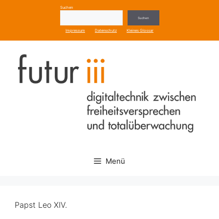
Zum
Suchen
Inhalt
Suchen
springen
Impressum
Datenschutz
Kleines Glossar
Menü
Papst Leo XIV.