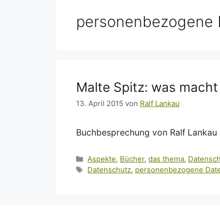
personenbezogene 
Malte Spitz: was macht
13. April 2015
von
Ralf Lankau
Buchbesprechung von Ralf Lankau 
Kategorien
Aspekte
,
Bücher
,
das thema
,
Datensc
Schlagwörter
Datenschutz
,
personenbezogene Dat