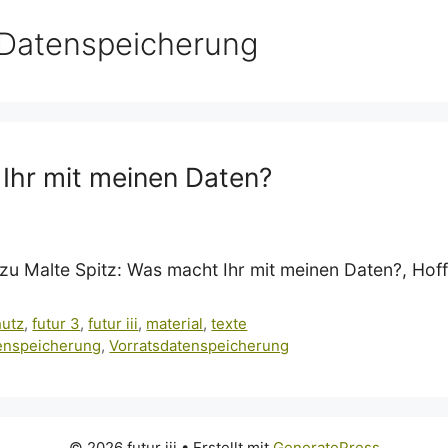
Datenspeicherung
 Ihr mit meinen Daten?
zu Malte Spitz: Was macht Ihr mit meinen Daten?, Ho
hutz
,
futur 3
,
futur iii
,
material
,
texte
enspeicherung
,
Vorratsdatenspeicherung
© 2026 futur iii
• Erstellt mit
GeneratePress