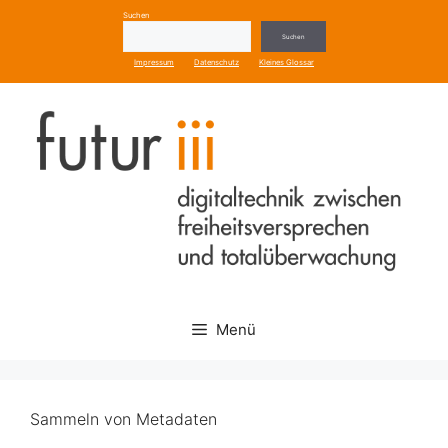
Zum
Suchen
Inhalt
Suchen
springen
Impressum
Datenschutz
Kleines Glossar
Menü
Sammeln von Metadaten