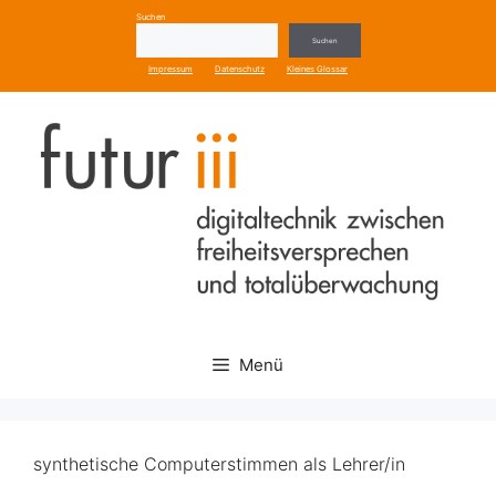
Zum
Suchen
Inhalt
Suchen
springen
Impressum
Datenschutz
Kleines Glossar
Menü
synthetische Computerstimmen als Lehrer/in