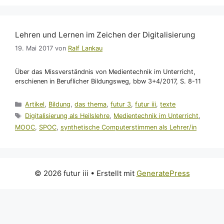
Lehren und Lernen im Zeichen der Digitalisierung
19. Mai 2017
von
Ralf Lankau
Über das Missverständnis von Medientechnik im Unterricht,
erschienen in Beruflicher Bildungsweg, bbw 3+4/2017, S. 8-11
Kategorien
Artikel
,
Bildung
,
das thema
,
futur 3
,
futur iii
,
texte
Schlagwörter
Digitalisierung als Heilslehre
,
Medientechnik im Unterricht
,
MOOC
,
SPOC
,
synthetische Computerstimmen als Lehrer/in
© 2026 futur iii
• Erstellt mit
GeneratePress