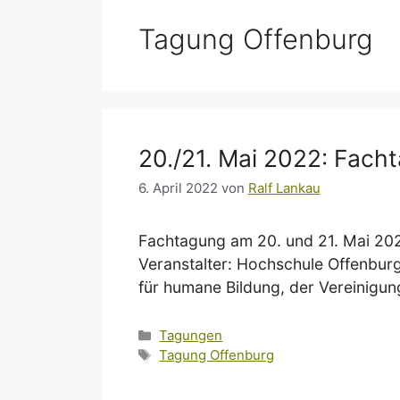
Tagung Offenburg
20./21. Mai 2022: Fach
6. April 2022
von
Ralf Lankau
Fachtagung am 20. und 21. Mai 20
Veranstalter: Hochschule Offenburg 
für humane Bildung, der Vereinigu
Kategorien
Tagungen
Schlagwörter
Tagung Offenburg