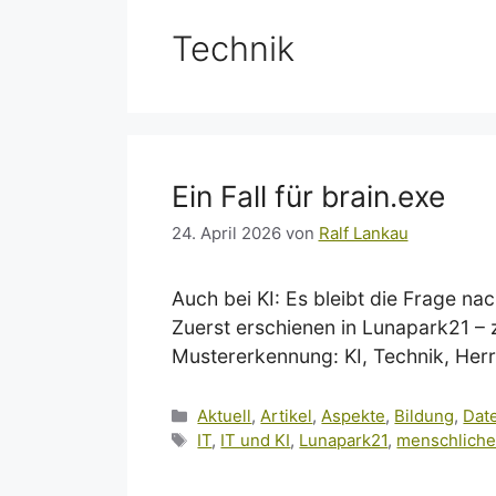
Technik
Ein Fall für brain.exe
24. April 2026
von
Ralf Lankau
Auch bei KI: Es bleibt die Frage n
Zuerst erschienen in Lunapark21 – z
Mustererkennung: KI, Technik, Herr
Kategorien
Aktuell
,
Artikel
,
Aspekte
,
Bildung
,
Dat
Schlagwörter
IT
,
IT und KI
,
Lunapark21
,
menschliche 