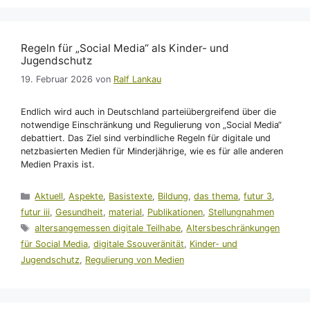
Regeln für „Social Media“ als Kinder- und
Jugendschutz
19. Februar 2026
von
Ralf Lankau
Endlich wird auch in Deutschland parteiübergreifend über die
notwendige Einschränkung und Regulierung von „Social Media“
debattiert. Das Ziel sind verbindliche Regeln für digitale und
netzbasierten Medien für Minderjährige, wie es für alle anderen
Medien Praxis ist.
Kategorien
Aktuell
,
Aspekte
,
Basistexte
,
Bildung
,
das thema
,
futur 3
,
futur iii
,
Gesundheit
,
material
,
Publikationen
,
Stellungnahmen
Schlagwörter
altersangemessen digitale Teilhabe
,
Altersbeschränkungen
für Social Media
,
digitale Ssouveränität
,
Kinder- und
Jugendschutz
,
Regulierung von Medien