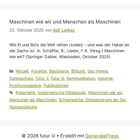
Maschinen wie wir und Menschen als Maschinen
22. Oktober 2025
von
Ralf Lankau
Wie KI und Bots die Welt retten (sollen) – und was der Haken an
der Sache ist. in: Schäffer, B., Lieder, F.R. (Hrsg.) Maschinen
wie wir? (Springer Gabler, Wiesbaden, Oktober 2025)
Kategorien
Aktuell
,
Aspekte
,
Basistexte
,
Bildung
,
das thema
,
Datenschutz
,
futur 3
,
futur iii
,
Kommunikation
,
material
,
Positionspapiere
,
Publikationen
Schlagwörter
Kybernetik
,
kybernetische Pädagogik
,
Maschinen wie wir
,
Menschen als Maschinen
,
Schlagwörter Digitalisierung als De-
Humanisierung
© 2026 futur iii
• Erstellt mit
GeneratePress