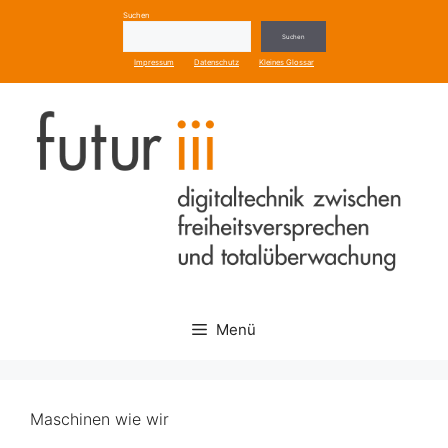
Zum
Suchen
Inhalt
Suchen
springen
Impressum
Datenschutz
Kleines Glossar
Menü
Maschinen wie wir