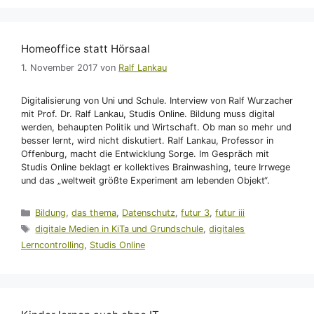
Homeoffice statt Hörsaal
1. November 2017
von
Ralf Lankau
Digitalisierung von Uni und Schule. Interview von Ralf Wurzacher
mit Prof. Dr. Ralf Lankau, Studis Online. Bildung muss digital
werden, behaupten Politik und Wirtschaft. Ob man so mehr und
besser lernt, wird nicht diskutiert. Ralf Lankau, Professor in
Offenburg, macht die Entwicklung Sorge. Im Gespräch mit
Studis Online beklagt er kollektives Brainwashing, teure Irrwege
und das „weltweit größte Experiment am lebenden Objekt“.
Kategorien
Bildung
,
das thema
,
Datenschutz
,
futur 3
,
futur iii
Schlagwörter
digitale Medien in KiTa und Grundschule
,
digitales
Lerncontrolling
,
Studis Online