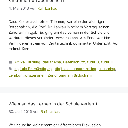
Kinder lernen auch ohne IT
4. Mai 2016
von
Ralf Lankau
Dass Kinder auch ohne IT lernen, war eine der wichtigen
Botschaften, die Prof. Dr. Lankau in seinem Vortrag seinen
Zuhörern mitgab. Es ging um das Lernen in der Schule und
wodurch dieses verhindert werden kann. Am Ende war klar:
Verhinderer ist ein von Digitaltechnik dominerter Unterricht. Von
Helmut Kern
Kategorien
Artikel
,
Bildung
,
das thema
,
Datenschutz
,
futur 3
,
futur iii
Schlagwörter
digitale Entmündigung
,
digitales Lerncontrolling
,
eLearning
,
Lernkontrollszenarien
,
Zurichtung am Bildschirm
Wie man das Lernen in der Schule verlernt
30. Juni 2015
von
Ralf Lankau
Wer heute im Mainstream der öffentlichen Diskussion