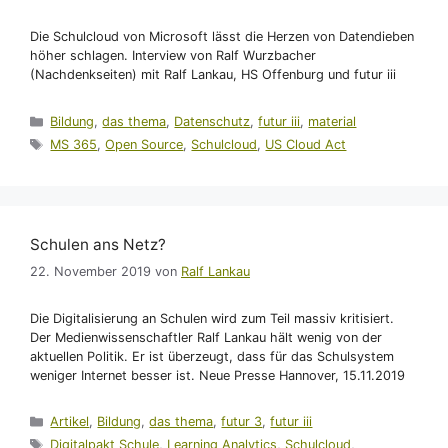
Die Schulcloud von Microsoft lässt die Herzen von Datendieben
höher schlagen. Interview von Ralf Wurzbacher
(Nachdenkseiten) mit Ralf Lankau, HS Offenburg und futur iii
Kategorien
Bildung
,
das thema
,
Datenschutz
,
futur iii
,
material
Schlagwörter
MS 365
,
Open Source
,
Schulcloud
,
US Cloud Act
Schulen ans Netz?
22. November 2019
von
Ralf Lankau
Die Digitalisierung an Schulen wird zum Teil massiv kritisiert.
Der Medienwissenschaftler Ralf Lankau hält wenig von der
aktuellen Politik. Er ist überzeugt, dass für das Schulsystem
weniger Internet besser ist. Neue Presse Hannover, 15.11.2019
Kategorien
Artikel
,
Bildung
,
das thema
,
futur 3
,
futur iii
Schlagwörter
Digitalpakt Schule
,
Learning Analytics
,
Schulcloud
,