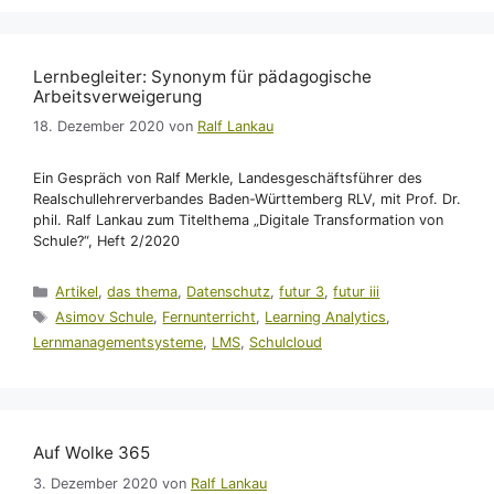
Lernbegleiter: Synonym für pädagogische
Arbeitsverweigerung
18. Dezember 2020
von
Ralf Lankau
Ein Gespräch von Ralf Merkle, Landesgeschäftsführer des
Realschullehrerverbandes Baden-Württemberg RLV, mit Prof. Dr.
phil. Ralf Lankau zum Titelthema „Digitale Transformation von
Schule?“, Heft 2/2020
Kategorien
Artikel
,
das thema
,
Datenschutz
,
futur 3
,
futur iii
Schlagwörter
Asimov Schule
,
Fernunterricht
,
Learning Analytics
,
Lernmanagementsysteme
,
LMS
,
Schulcloud
Auf Wolke 365
3. Dezember 2020
von
Ralf Lankau