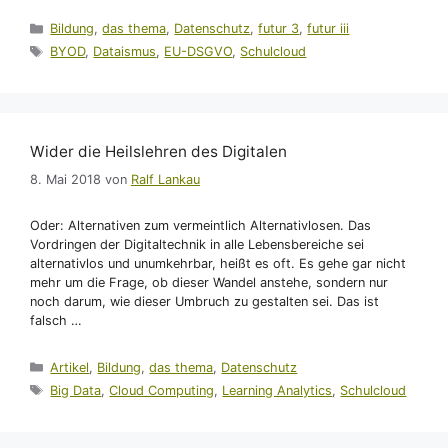
Kategorien
Bildung
,
das thema
,
Datenschutz
,
futur 3
,
futur iii
Schlagwörter
BYOD
,
Dataismus
,
EU-DSGVO
,
Schulcloud
Wider die Heilslehren des Digitalen
8. Mai 2018
von
Ralf Lankau
Oder: Alternativen zum vermeintlich Alternativlosen. Das
Vordringen der Digitaltechnik in alle Lebensbereiche sei
alternativlos und unumkehrbar, heißt es oft. Es gehe gar nicht
mehr um die Frage, ob dieser Wandel anstehe, sondern nur
noch darum, wie dieser Umbruch zu gestalten sei. Das ist
falsch …
Kategorien
Artikel
,
Bildung
,
das thema
,
Datenschutz
Schlagwörter
Big Data
,
Cloud Computing
,
Learning Analytics
,
Schulcloud