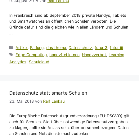
9. August 2018
von
Ralf Lankau
In Frankreich sind ab September 2018 private Handys, Tablets
und Smartwatches an öffentlichen Schulen verboten. Die
Gründe dafür sind die gleichen wie in allen Ländern und Schulen
…
Kategorien
Artikel
,
Bildung
,
das thema
,
Datenschutz
,
futur 3
,
futur iii
Schlagwörter
Edge Computing
,
handyfrei lernen
,
Handyverbot
,
Learning
Analytics
,
Schulcloud
Datenschutz statt smarte Schulen
23. Mai 2018
von
Ralf Lankau
Die Europäische Datenschutzgrundverordnung (EU-DSGVO) gilt
auch für Schulen. Statt über notwendige Datenschutzvorgaben
zu klagen, sollte sie Anlass sein, über personenbezogene Daten
an Schulen und Netzdienste nachzudenken.