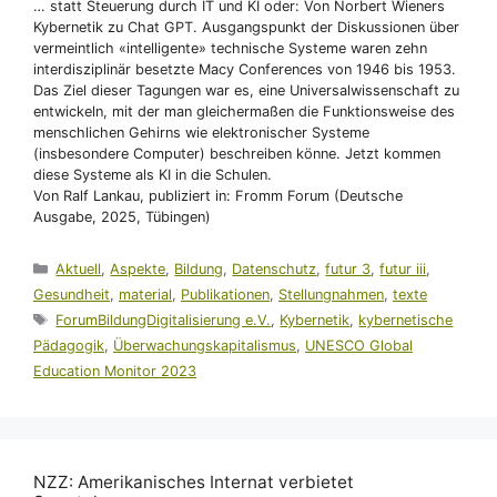
… statt Steuerung durch IT und KI oder: Von Norbert Wieners
Kybernetik zu Chat GPT. Ausgangspunkt der Diskussionen über
vermeintlich «intelligente» technische Systeme waren zehn
interdisziplinär besetzte Macy Conferences von 1946 bis 1953.
Das Ziel dieser Tagungen war es, eine Universalwissenschaft zu
entwickeln, mit der man gleichermaßen die Funktionsweise des
menschlichen Gehirns wie elektronischer Systeme
(insbesondere Computer) beschreiben könne. Jetzt kommen
diese Systeme als KI in die Schulen.
Von Ralf Lankau, publiziert in: Fromm Forum (Deutsche
Ausgabe, 2025, Tübingen)
Kategorien
Aktuell
,
Aspekte
,
Bildung
,
Datenschutz
,
futur 3
,
futur iii
,
Gesundheit
,
material
,
Publikationen
,
Stellungnahmen
,
texte
Schlagwörter
ForumBildungDigitalisierung e.V.
,
Kybernetik
,
kybernetische
Pädagogik
,
Überwachungskapitalismus
,
UNESCO Global
Education Monitor 2023
NZZ: Amerikanisches Internat verbietet