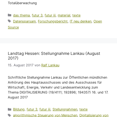
Totalüberwachung
Kategorien
das thema
,
futur 3
,
futur iii
,
material
,
texte
Schlagwörter
Datensparsam
,
Forschungsbericht
,
IT neu denken
,
Open
Source
Landtag Hessen: Stellungnahme Lankau (August
2017)
15. August 2017
von
Ralf Lankau
Schriftliche Stellungnahme Lankau zur Öffentlichen mündlichen
Anhörung des Hauptausschusses und des Ausschusses für
Wirtschaft, Energie, Verkehr und Landesentwick­lung zum
Thema DIGITALISIERUNG (19/4111; 192896; 194357) 16. und 17.
August 2017
Kategorien
Bildung
,
futur 3
,
futur iii
,
Stellungnahmen
,
texte
Schlagwörter
algorithmische Steuerung von Menschen
,
Digitalisierung von