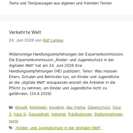
Texte und Textpassagen aus eigenen und fremden Texten
Verkehrte Welt
24. Juni 2026
von
Ralf Lankau
Widersinnige Handlungsempfehlungen der Expertenkommission.
Die Expertenkommission „Kinder- und Jugendschutz in der
digitalen Welt“ hat am 24. Juni 2026 ihre
Handlungsempfehlungen (HE) publiziert. Tenor: Was müssen
Eltern, Schulen und Behörden tun, um Kinder und Jugendliche
an die „digitale Welt“ anzupassen anstatt die Anbieter in die
Pflicht zu nehmen, um Kinder und Jugendliche nicht zu
gefährden. (24.6.2026)
Kategorien
Aktuell
,
Allgemein
,
Aspekte
,
das thema
,
Datenschutz
,
futur
3
,
futur iii
,
Gesundheit
,
material
,
Publikationen
,
Stellungnahmen
,
texte
Schlagwörter
„Kinder- und Jugendschutz in der digitalen Welt“
,