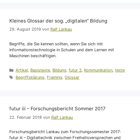
Kleines Glossar der sog. „digitalen“ Bildung
29. August 2019
von
Ralf Lankau
Begriffe, die Sie kennen sollten, wenn Sie sich mit
Informationstechnologie in Schulen und dem Lernen mit
Maschinen beschäftigen.
Kategorien
Artikel
,
Basistexte
,
Bildung
,
futur 3
,
Kommunikation
,
texte
Schlagwörter
Begriffsklärung
,
Framing
,
Glossar
futur iii – Forschungsbericht Sommer 2017
22. Februar 2018
von
Ralf Lankau
Forschunsgbericht Lankau zum Forschungssemester 2017:
futur iii – Digitaltechnik zwischen Freiheitsversprechen und