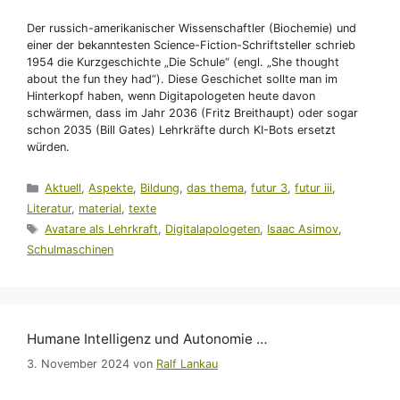
Der russich-amerikanischer Wissenschaftler (Biochemie) und
einer der bekanntesten Science-Fiction-Schriftsteller schrieb
1954 die Kurzgeschichte „Die Schule“ (engl. „She thought
about the fun they had“). Diese Geschichet sollte man im
Hinterkopf haben, wenn Digitapologeten heute davon
schwärmen, dass im Jahr 2036 (Fritz Breithaupt) oder sogar
schon 2035 (Bill Gates) Lehrkräfte durch KI-Bots ersetzt
würden.
Kategorien
Aktuell
,
Aspekte
,
Bildung
,
das thema
,
futur 3
,
futur iii
,
Literatur
,
material
,
texte
Schlagwörter
Avatare als Lehrkraft
,
Digitalapologeten
,
Isaac Asimov
,
Schulmaschinen
Humane Intelligenz und Autonomie …
3. November 2024
von
Ralf Lankau