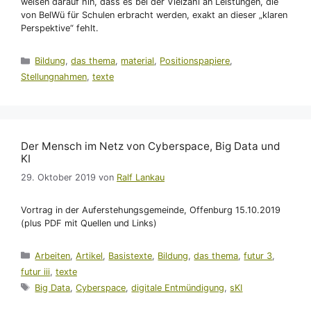
weisen darauf hin, dass es bei der Vielzahl an Leistungen, die
von BelWü für Schulen erbracht werden, exakt an dieser „klaren
Perspektive“ fehlt.
Kategorien
Bildung
,
das thema
,
material
,
Positionspapiere
,
Stellungnahmen
,
texte
Der Mensch im Netz von Cyberspace, Big Data und
KI
29. Oktober 2019
von
Ralf Lankau
Vortrag in der Auferstehungsgemeinde, Offenburg 15.10.2019
(plus PDF mit Quellen und Links)
Kategorien
Arbeiten
,
Artikel
,
Basistexte
,
Bildung
,
das thema
,
futur 3
,
futur iii
,
texte
Schlagwörter
Big Data
,
Cyberspace
,
digitale Entmündigung
,
sKI