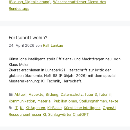
(Bildung_Digitalisierung)
,
Wissenschaftlicher Dienst des
Bundestags
Fortschritt wohin?
24. April 2026
von
Ralf Lankau
Künstliche Intelligenz stellt Effizienz- und Machtfragen neu. Von
Klaus Meier
Zuerst erschienen in Lunapark21 – zeitschrift zur kritik der
globalen ökonomie, Heft 68 (Frühjahr 2026) mit dem spezial
Mustererkennung: KI, Technik, Herrschaft.
Kategorien
Aktuell
,
Aspekte
,
Bildung
,
Datenschutz
,
futur 3
,
futur iii
,
Kommunikation
,
material
,
Publikationen
,
Stellungnahmen
,
texte
Schlagwörter
IT
,
KI
,
KI-Agenten
,
KI-Blase
,
Künstliche Intelligenz
,
OpenAI
,
Ressourcenfresser KI
,
Schlagwörter ChatGPT