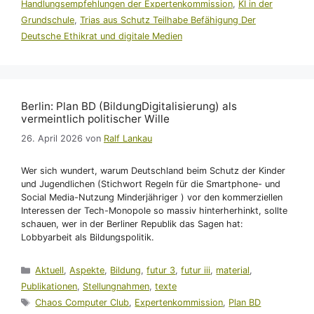
Handlungsempfehlungen der Expertenkommission
,
KI in der
Grundschule
,
Trias aus Schutz Teilhabe Befähigung Der
Deutsche Ethikrat und digitale Medien
Berlin: Plan BD (BildungDigitalisierung) als
vermeintlich politischer Wille
26. April 2026
von
Ralf Lankau
Wer sich wundert, warum Deutschland beim Schutz der Kinder
und Jugendlichen (Stichwort Regeln für die Smartphone- und
Social Media-Nutzung Minderjähriger ) vor den kommerziellen
Interessen der Tech-Monopole so massiv hinterherhinkt, sollte
schauen, wer in der Berliner Republik das Sagen hat:
Lobbyarbeit als Bildungspolitik.
Kategorien
Aktuell
,
Aspekte
,
Bildung
,
futur 3
,
futur iii
,
material
,
Publikationen
,
Stellungnahmen
,
texte
Schlagwörter
Chaos Computer Club
,
Expertenkommission
,
Plan BD