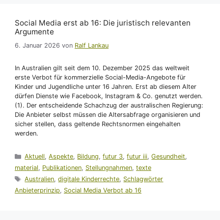
Social Media erst ab 16: Die juristisch relevanten
Argumente
6. Januar 2026
von
Ralf Lankau
In Australien gilt seit dem 10. Dezember 2025 das weltweit
erste Verbot für kommerzielle Social-Media-Angebote für
Kinder und Jugendliche unter 16 Jahren. Erst ab diesem Alter
dürfen Dienste wie Facebook, Instagram & Co. genutzt werden.
(1). Der entscheidende Schachzug der australischen Regierung:
Die Anbieter selbst müssen die Altersabfrage organisieren und
sicher stellen, dass geltende Rechtsnormen eingehalten
werden.
Kategorien
Aktuell
,
Aspekte
,
Bildung
,
futur 3
,
futur iii
,
Gesundheit
,
material
,
Publikationen
,
Stellungnahmen
,
texte
Schlagwörter
Australien
,
digitale Kinderrechte
,
Schlagwörter
Anbieterprinzip
,
Social Media Verbot ab 16