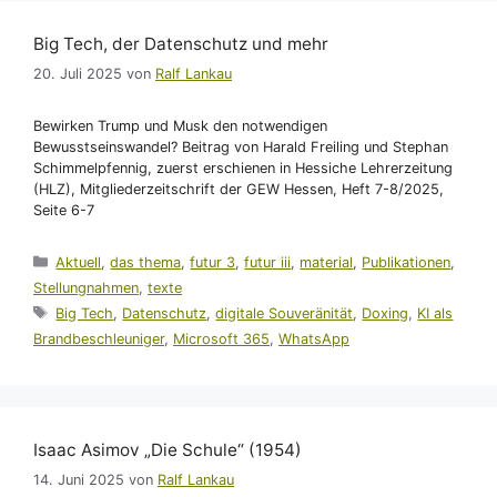
Big Tech, der Datenschutz und mehr
20. Juli 2025
von
Ralf Lankau
Bewirken Trump und Musk den notwendigen
Bewusstseinswandel? Beitrag von Harald Freiling und Stephan
Schimmelpfennig, zuerst erschienen in Hessiche Lehrerzeitung
(HLZ), Mitgliederzeitschrift der GEW Hessen, Heft 7-8/2025,
Seite 6-7
Kategorien
Aktuell
,
das thema
,
futur 3
,
futur iii
,
material
,
Publikationen
,
Stellungnahmen
,
texte
Schlagwörter
Big Tech
,
Datenschutz
,
digitale Souveränität
,
Doxing
,
KI als
Brandbeschleuniger
,
Microsoft 365
,
WhatsApp
Isaac Asimov „Die Schule“ (1954)
14. Juni 2025
von
Ralf Lankau