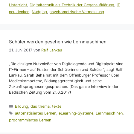
Unterricht
,
Digitaltechnik als Technik der Gegenaufklärung
,
IT
neu denken
,
Nudging
,
psychometrische Vermessung
Schüler werden gesehen wie Lernmaschinen
21. Juni 2017
von
Ralf Lankau
„Die einzigen Nutznießer von Digitalagenda und Digitalpakt sind
IT-Firmen – auf Kosten der Schülerinnen und Schüler“, sagt Ralf
Lankau. Sarah Beha hat mit dem Offenburger Professor über
Medienkompetenz, Bildungsgerechtigkeit und seine
Zukunftsprognosen gesprochen. (Das ganze Interview in der
Badischen Zeitung vom 21.6.2017)
Kategorien
Bildung
,
das thema
,
texte
Schlagwörter
automatisiertes Lernen
,
eLearning-Systeme
,
Lernmaschinen
,
programmiertes Lernen