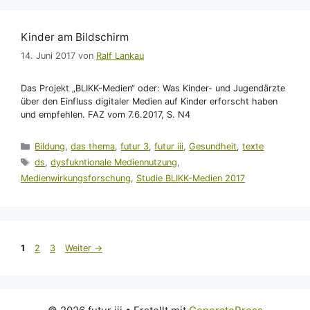
Kinder am Bildschirm
14. Juni 2017
von
Ralf Lankau
Das Projekt „BLIKK-Medien“ oder: Was Kinder- und Jugendärzte
über den Einfluss digitaler Medien auf Kinder erforscht haben
und empfehlen. FAZ vom 7.6.2017, S. N4
Kategorien
Bildung
,
das thema
,
futur 3
,
futur iii
,
Gesundheit
,
texte
Schlagwörter
ds
,
dysfukntionale Mediennutzung
,
Medienwirkungsforschung
,
Studie BLIKK-Medien 2017
Seite
Seite
Seite
1
2
3
Weiter
→